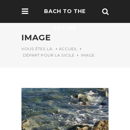
BACH TO THE
FUTURE
IMAGE
VOUS ÊTES LÀ:
ACCUEIL
DÉPART POUR LA SICILE
IMAGE