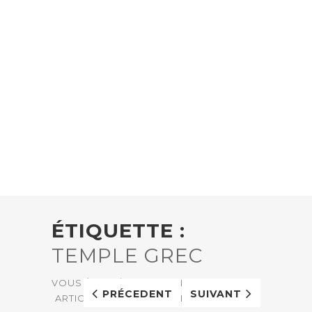
ÉTIQUETTE :
TEMPLE GREC
VOUS ÊTES LÀ:
ACCUEIL
PRÉCEDENT
SUIVANT
ARTICLES AVEC LE TAG "TEMPLE GREC"