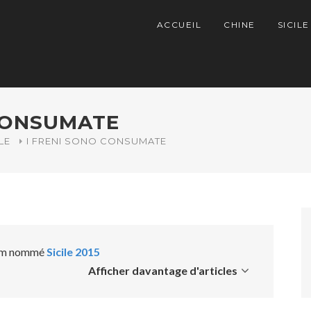
ACCUEIL
CHINE
SICILE
 CONSUMATE
LE
I FRENI SONO CONSUMATE
lbum nommé
Sicile 2015
Afficher davantage d'articles