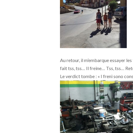
Au retour, il m’embarque essayer les f
fait tss, tss… Il freine… Tss, tss… Re
Le verdict tombe : « I freni sono cons