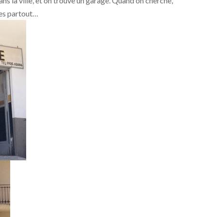
ns la ville, et on trouve un garage. Quand on cherche,
ages partout…