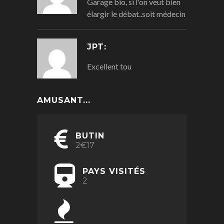
Garage bio, si l'on veut bien
élargir le débat..soit médecin
JPT:
Excellent tou
AMUSANT...
BUTIN
2€17
PAYS VISITÉS
2